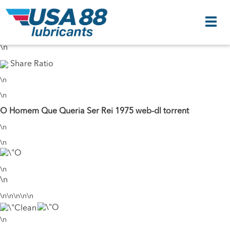
\n
32 Seeds
21 Peers
\n
\n
Share Ratio
\n
\n
O Homem Que Queria Ser Rei 1975 web-dl torrent
\n
\n
\n
\n
\n\n\n\n\n
\n