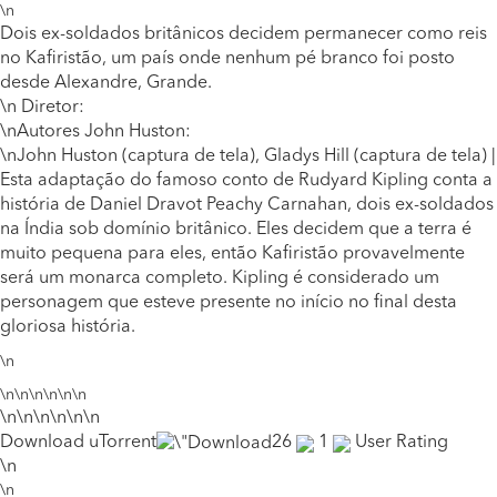
\n
Dois ex-soldados britânicos decidem permanecer como reis
no Kafiristão, um país onde nenhum pé branco foi posto
desde Alexandre, Grande.
\n Diretor:
\nAutores John Huston:
\nJohn Huston (captura de tela), Gladys Hill (captura de tela) |
Esta adaptação do famoso conto de Rudyard Kipling conta a
história de Daniel Dravot Peachy Carnahan, dois ex-soldados
na Índia sob domínio britânico. Eles decidem que a terra é
muito pequena para eles, então Kafiristão provavelmente
será um monarca completo. Kipling é considerado um
personagem que esteve presente no início no final desta
gloriosa história.
\n
\n\n\n\n\n\n
\n\n\n\n\n\n
Download uTorrent
26
1
User Rating
\n
\n