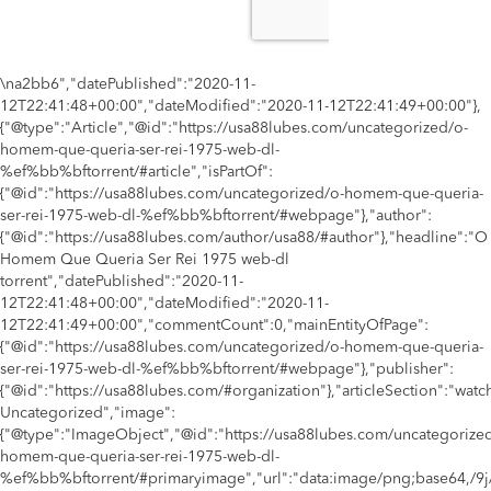
\na2bb6","datePublished":"2020-11-
12T22:41:48+00:00","dateModified":"2020-11-12T22:41:49+00:00"},
{"@type":"Article","@id":"https://usa88lubes.com/uncategorized/o-
homem-que-queria-ser-rei-1975-web-dl-
%ef%bb%bftorrent/#article","isPartOf":
{"@id":"https://usa88lubes.com/uncategorized/o-homem-que-queria-
ser-rei-1975-web-dl-%ef%bb%bftorrent/#webpage"},"author":
{"@id":"https://usa88lubes.com/author/usa88/#author"},"headline":"O
Homem Que Queria Ser Rei 1975 web-dl
torrent","datePublished":"2020-11-
12T22:41:48+00:00","dateModified":"2020-11-
12T22:41:49+00:00","commentCount":0,"mainEntityOfPage":
{"@id":"https://usa88lubes.com/uncategorized/o-homem-que-queria-
ser-rei-1975-web-dl-%ef%bb%bftorrent/#webpage"},"publisher":
{"@id":"https://usa88lubes.com/#organization"},"articleSection":"watch,
Uncategorized","image":
{"@type":"ImageObject","@id":"https://usa88lubes.com/uncategorize
homem-que-queria-ser-rei-1975-web-dl-
%ef%bb%bftorrent/#primaryimage","url":"data:image/png