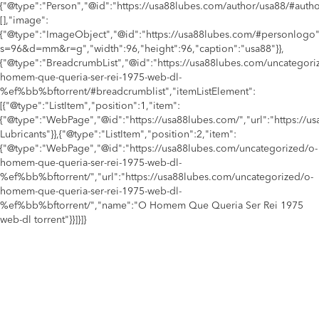
{"@type":"Person","@id":"https://usa88lubes.com/author/usa88/#auth
[],"image":
{"@type":"ImageObject","@id":"https://usa88lubes.com/#personlogo"
s=96&d=mm&r=g","width":96,"height":96,"caption":"usa88"}},
{"@type":"BreadcrumbList","@id":"https://usa88lubes.com/uncategori
homem-que-queria-ser-rei-1975-web-dl-
%ef%bb%bftorrent/#breadcrumblist","itemListElement":
[{"@type":"ListItem","position":1,"item":
{"@type":"WebPage","@id":"https://usa88lubes.com/","url":"https://
Lubricants"}},{"@type":"ListItem","position":2,"item":
{"@type":"WebPage","@id":"https://usa88lubes.com/uncategorized/o-
homem-que-queria-ser-rei-1975-web-dl-
%ef%bb%bftorrent/","url":"https://usa88lubes.com/uncategorized/o-
homem-que-queria-ser-rei-1975-web-dl-
%ef%bb%bftorrent/","name":"O Homem Que Queria Ser Rei 1975
web-dl torrent"}}]}]}