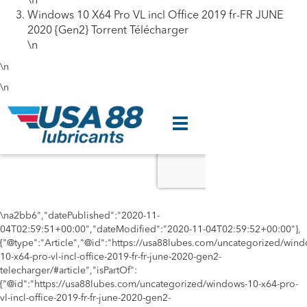
\n
Windows 10 X64 Pro VL incl Office 2019 fr-FR JUNE
2020 {Gen2} Torrent Télécharger
\n
\n
\n
\na2bb6","datePublished":"2020-11-
04T02:59:51+00:00","dateModified":"2020-11-04T02:59:52+00:00"},
{"@type":"Article","@id":"https://usa88lubes.com/uncategorized/wind
10-x64-pro-vl-incl-office-2019-fr-fr-june-2020-gen2-
telecharger/#article","isPartOf":
{"@id":"https://usa88lubes.com/uncategorized/windows-10-x64-pro-
vl-incl-office-2019-fr-fr-june-2020-gen2-