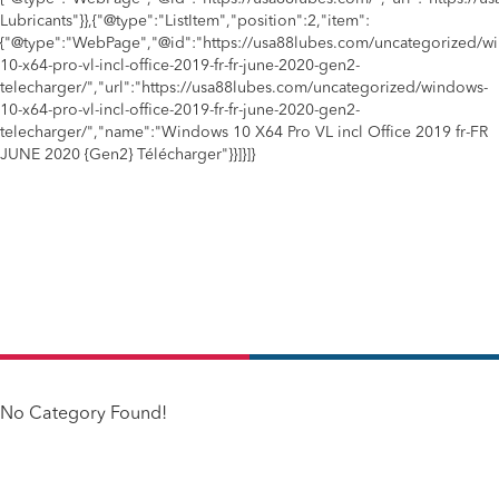
Lubricants"}},{"@type":"ListItem","position":2,"item":
{"@type":"WebPage","@id":"https://usa88lubes.com/uncategorized/w
10-x64-pro-vl-incl-office-2019-fr-fr-june-2020-gen2-
telecharger/","url":"https://usa88lubes.com/uncategorized/windows-
10-x64-pro-vl-incl-office-2019-fr-fr-june-2020-gen2-
telecharger/","name":"Windows 10 X64 Pro VL incl Office 2019 fr-FR
JUNE 2020 {Gen2} Télécharger"}}]}]}
No Category Found!