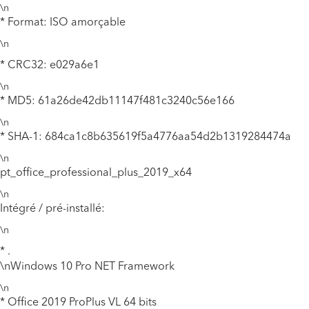
\n
* Format: ISO amorçable
\n
* CRC32: e029a6e1
\n
* MD5: 61a26de42db11147f481c3240c56e166
\n
* SHA-1: 684ca1c8b635619f5a4776aa54d2b1319284474a
\n
pt_office_professional_plus_2019_x64
\n
Intégré / pré-installé:
\n
* .
\n
Windows 10 Pro
NET Framework
\n
* Office 2019 ProPlus VL 64 bits