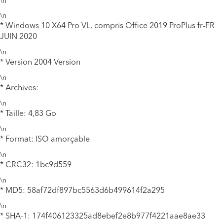
\n
\n
* Windows 10 X64 Pro VL, compris Office 2019 ProPlus fr-FR
JUIN 2020
\n
* Version 2004 Version
\n
* Archives:
\n
* Taille: 4,83 Go
\n
* Format: ISO amorçable
\n
* CRC32: 1bc9d559
\n
* MD5: 58af72df897bc5563d6b499614f2a295
\n
* SHA-1: 174f406123325ad8ebef2e8b977f4221aae8ae33