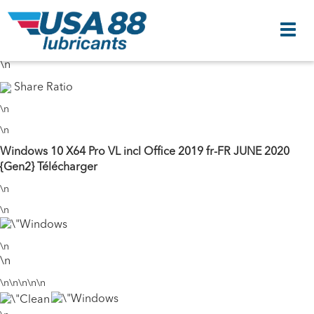
\n
24 Seeds
43 Peers
\n
\n
Share Ratio
\n
\n
Windows 10 X64 Pro VL incl Office 2019 fr-FR JUNE 2020
{Gen2} Télécharger
\n
\n
\n
\n
\n\n\n\n\n