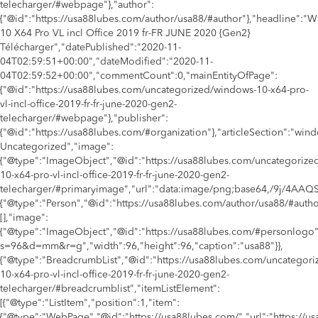
telecharger/#webpage"},"author":
{"@id":"https://usa88lubes.com/author/usa88/#author"},"headline":"
10 X64 Pro VL incl Office 2019 fr-FR JUNE 2020 {Gen2}
Télécharger","datePublished":"2020-11-
04T02:59:51+00:00","dateModified":"2020-11-
04T02:59:52+00:00","commentCount":0,"mainEntityOfPage":
{"@id":"https://usa88lubes.com/uncategorized/windows-10-x64-pro-
vl-incl-office-2019-fr-fr-june-2020-gen2-
telecharger/#webpage"},"publisher":
{"@id":"https://usa88lubes.com/#organization"},"articleSection":"win
Uncategorized","image":
{"@type":"ImageObject","@id":"https://usa88lubes.com/uncategorize
10-x64-pro-vl-incl-office-2019-fr-fr-june-2020-gen2-
telecharger/#primaryimage","url":"data:image/png;base
{"@type":"Person","@id":"https://usa88lubes.com/author/usa88/#auth
[],"image":
{"@type":"ImageObject","@id":"https://usa88lubes.com/#personlogo"
s=96&d=mm&r=g","width":96,"height":96,"caption":"usa88"}},
{"@type":"BreadcrumbList","@id":"https://usa88lubes.com/uncategor
10-x64-pro-vl-incl-office-2019-fr-fr-june-2020-gen2-
telecharger/#breadcrumblist","itemListElement":
[{"@type":"ListItem","position":1,"item":
{"@type":"WebPage","@id":"https://usa88lubes.com/","url":"https://