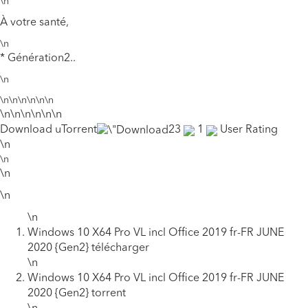
\n
À votre santé,
\n
* Génération2..
\n
\n\n\n\n\n\n
\n\n\n\n\n\n
Download uTorrent
23
1
User Rating
\n
\n
\n
\n
\n
Windows 10 X64 Pro VL incl Office 2019 fr-FR JUNE
2020 {Gen2} télécharger
\n
Windows 10 X64 Pro VL incl Office 2019 fr-FR JUNE
2020 {Gen2} torrent