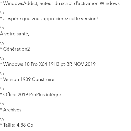
* WindowsAddict, auteur du script d’activation Windows
\n
* J’espère que vous apprécierez cette version!
\n
À votre santé,
\n
* Génération2
\n
* Windows 10 Pro X64 19H2 pt-BR NOV 2019
\n
* Version 1909 Construire
\n
* Office 2019 ProPlus intégré
\n
* Archives:
\n
* Taille: 4,88 Go